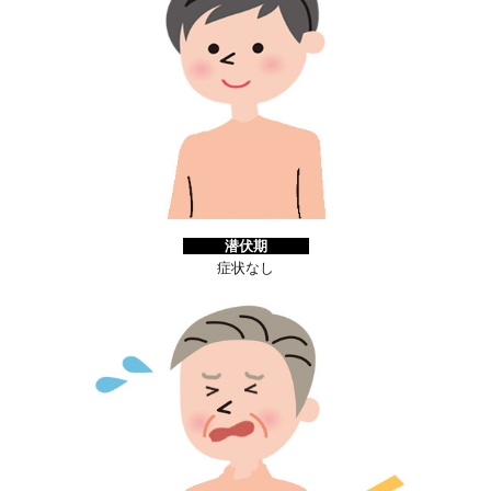
潜伏期
症状なし