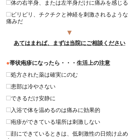
□
体の右半身、または左半身だけに痛みを感じる
□
ピリピリ、チクチクと神経を刺激されるような
痛みだ
▼
あてはまれば、まずは当院にご相談ください
●
帯状疱疹になったら・・・生活上の注意
□
処方された薬は確実にのむ
□
患部は冷やさない
□
できるだけ安静に
□
入浴で体を温めるのは痛みに効果的
□
疱疹ができている場所は刺激しない
□
顔にできているときは、低刺激性の日焼け止め