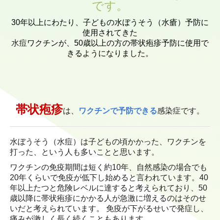
です。
予防接種
30年以上にわたり、子どもの水ぼうそう（水瘡）予防に
使用されてきた
帯状疱疹
水痘
ワクチンが、50歳以上の方の帯状疱疹予防に使用で
きるようになりました。
禁煙外来
アクセス
帯状疱疹
は、
ワクチンで予防できる
感染症です。
水ぼうそう（水痘）は子どもの頃かかった、ワクチンを
打った、という人も多いことと思います。
ワクチンの免疫期間は短く約10年、自然感染の場合でも
20年くらいで免疫が低下し始めると
言われています。40
年以上たつと危険レベルに達すると考えられており、50
歳以降に帯状疱疹にかかる人が
急激に増えるのはそのせ
いだと考えられています。
免疫が下がるせいで発症し、
痛みが激しく長く続くこともあります。