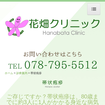
ホーム
医院紹介
新型コロナウィルス感染症対策について
診療案内
経鼻内視鏡（胃カメラ）
健診・検査
ホーム
診療案内
帯状疱疹
動脈硬化検査
睡眠時無呼吸症候群
ご存じですか？帯状疱疹は、80歳ま
でに約3人に1人がかかる身近な病気
逆流性食道炎