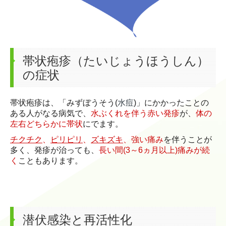
帯状疱疹（たいじょうほうしん）
の症状
水痘
帯状疱疹は、「みずぼうそう(
)」にかかったことの
ある人がなる病気で、
水ぶくれを伴う赤い発疹
が、
体の
左右どちらかに帯状
にでます。
チクチク
、
ピリピリ
、
ズキズキ
、強い痛み
を伴うことが
多く、発疹が治っても、
長い間(3～6ヵ月以上)痛みが続
く
こともあります。
潜伏感染と再活性化