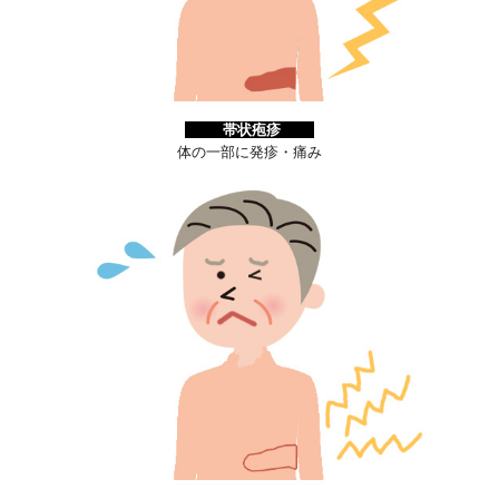
帯状疱疹
体の一部に発疹・痛み